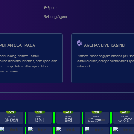
E-Sports
Sabung Ayam
RUHAN OLAHRAGA
TARUHAN LIVE KASINO
ook Gaming Platform Terbaik
Platform Pilihan bagi perusahaan-perusa
kan lebih banyak game, odds yang lebih
terbaik di dunia, dengan pilihan variasi g
 dan menyediakan pilihan yang lebih
terbanyak
untuk pemain.