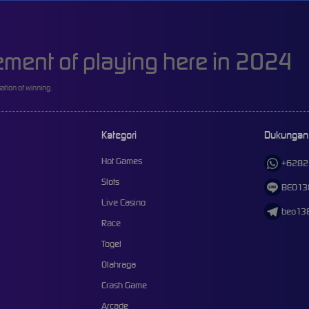
ement of playing here in 2024
ation of winning.
Kategori
Dukungan
Hot Games
+6282
Slots
BEO13
Live Casino
beo13
Race
Togel
Olahraga
Crash Game
Arcade