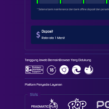
* Selama bank maintenance dan bank offline deposit dan penarik
Deposit
Rata-rata 1 Menit
Tanggung Jawab Bermain
Browser Yang Didukung
Platform Penyedia Layanan
Slots