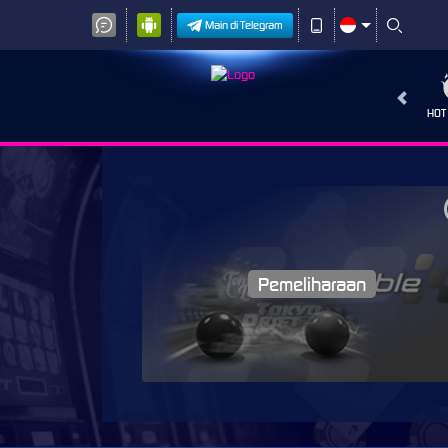
Main di Telegram
HOT