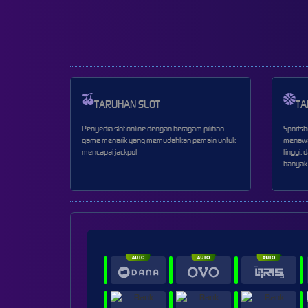
TARUHAN SLOT
TA
Penyedia slot online dengan beragam pilihan
Sportsb
game menarik yang memudahkan pemain untuk
menawar
mencapai jackpot
tinggi,
banyak 