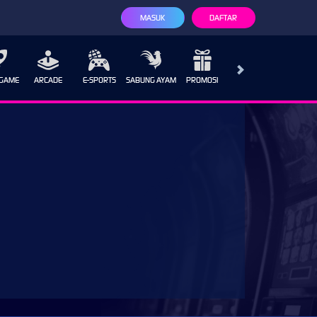
MASUK
DAFTAR
 GAME
ARCADE
E-SPORTS
SABUNG AYAM
PROMOSI