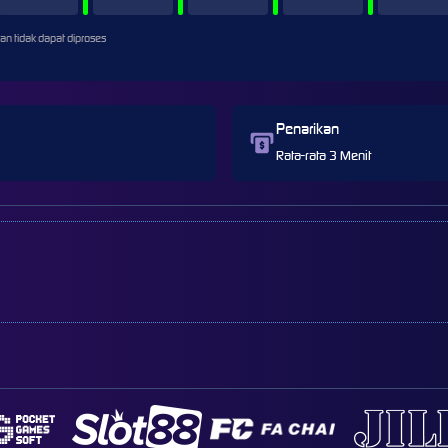
an tidak dapat diproses
Penarikan
Rata-rata 3 Menit