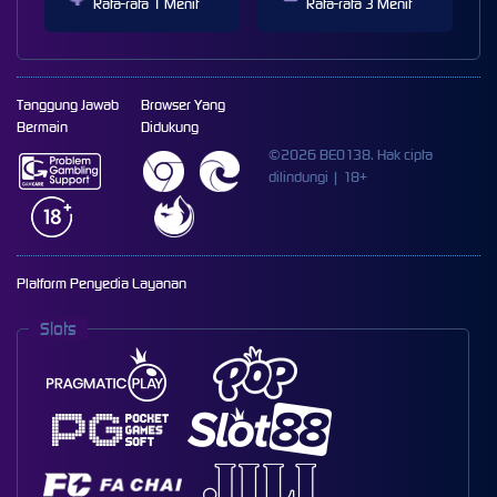
Rata-rata 1 Menit
Rata-rata 3 Menit
Tanggung Jawab
Browser Yang
Bermain
Didukung
©2026 BEO138. Hak cipta
dilindungi | 18+
Platform Penyedia Layanan
Slots