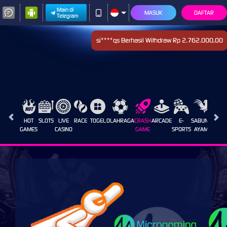
Main di
MASUK
DAFTAR
Telegram
si****qs Berhasil Withdraw Rp 2.762.000,00
HOT
SLOTS
LIVE
RACE
TOGEL
OLAHRAGA
CRASH
ARCADE
E-
SABUNG
PROM
GAMES
CASINO
GAME
SPORTS
AYAM