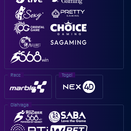
Race
Togel
Olahraga